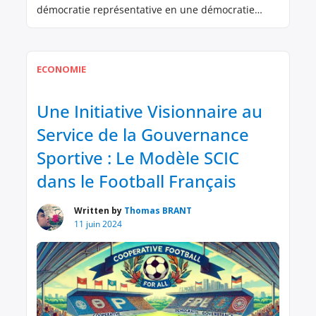
démocratie représentative en une démocratie
participative, profondément enracinée dans
chaque territoire. Pour cela, je demanderais à
chaque député d’organiser, dans sa
ECONOMIE
circonscription, une assemblée citoyenne sous
forme de forum ouvert. L’objectif serait de créer
une instance consultative locale, composée de
Une Initiative Visionnaire au
conseillers choisis […]
Service de la Gouvernance
Sportive : Le Modèle SCIC
dans le Football Français
Written by
Thomas BRANT
11 juin 2024