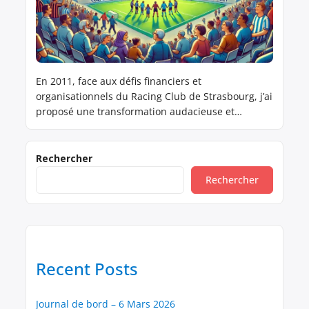
En 2011, face aux défis financiers et
organisationnels du Racing Club de Strasbourg, j’ai
proposé une transformation audacieuse et
novatrice : adopter un modèle de Société
Coopérative d’Intérêt Collectif (SCIC). Ce modèle
visait à rassembler les supporters, les collectivités
Rechercher
locales, les entreprises et les salariés au sein
Rechercher
d’une structure démocratique et participative, où
chacun pourrait […]
Recent Posts
Journal de bord – 6 Mars 2026