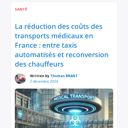
défaillances humaines, technologiques et
SANTÉ
éducatives. La chanson Héraclès écrase ces
raclures est une réaction artistique et engagée à
ce drame, mais […]
La réduction des coûts des
transports médicaux en
France : entre taxis
automatisés et reconversion
des chauffeurs
Written by
Thomas BRANT
2 décembre 2024