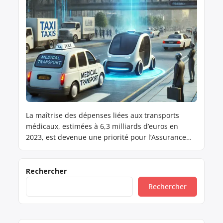
La maîtrise des dépenses liées aux transports
médicaux, estimées à 6,3 milliards d’euros en
2023, est devenue une priorité pour l’Assurance
Maladie. Alors que des négociations tendues se
poursuivent avec les chauffeurs de taxi, une
innovation majeure se profile à l’horizon : les taxis
Rechercher
automatisés. Cette solution pourrait bouleverser le
Rechercher
secteur, mais impose également de […]