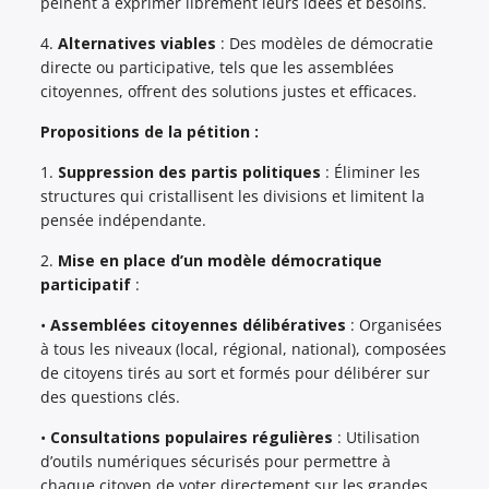
peinent à exprimer librement leurs idées et besoins.
4.
Alternatives viables
: Des modèles de démocratie
directe ou participative, tels que les assemblées
citoyennes, offrent des solutions justes et efficaces.
Propositions de la pétition :
1.
Suppression des partis politiques
: Éliminer les
structures qui cristallisent les divisions et limitent la
pensée indépendante.
2.
Mise en place d’un modèle démocratique
participatif
:
•
Assemblées citoyennes délibératives
: Organisées
à tous les niveaux (local, régional, national), composées
de citoyens tirés au sort et formés pour délibérer sur
des questions clés.
•
Consultations populaires régulières
: Utilisation
d’outils numériques sécurisés pour permettre à
chaque citoyen de voter directement sur les grandes