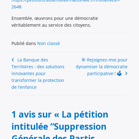
2648
Ensemble, œuvrons pour une démocratie
véritablement au service des citoyens.
Publié dans
Non classé
Navigation
La Banque des
🎯 Rejoignez-moi pour
Territoires : des solutions
dynamiser la démocratie
de
innovantes pour
participative ! 🗳️
l’article
transformer la protection
de l’enfance
1 avis sur «
La pétition
intitulée “Suppression
Générale des Partis