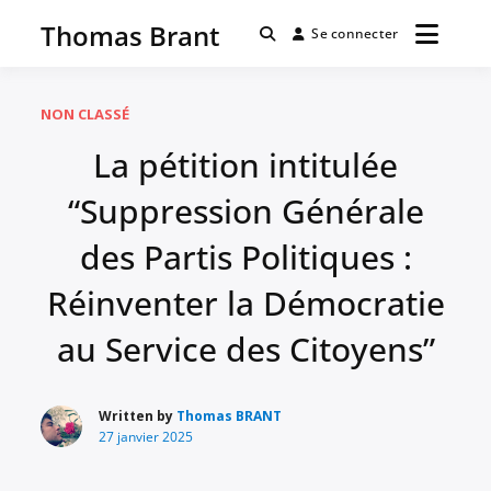
Passer
Thomas Brant
au
Se connecter
contenu
NON CLASSÉ
La pétition intitulée
“Suppression Générale
des Partis Politiques :
Réinventer la Démocratie
au Service des Citoyens”
Written by
Thomas BRANT
27 janvier 2025