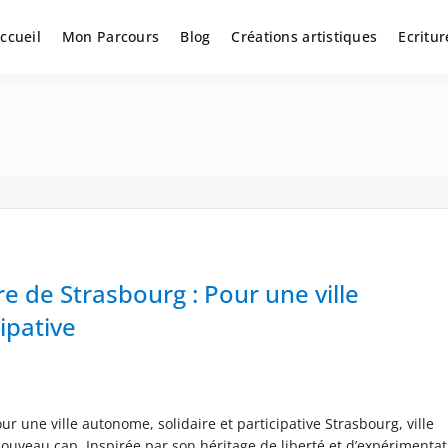
ccueil
Mon Parcours
Blog
Créations artistiques
Ecritur
 de Strasbourg : Pour une ville
ipative
 une ville autonome, solidaire et participative Strasbourg, ville
nouveau cap. Inspirée par son héritage de liberté et d’expérimentat