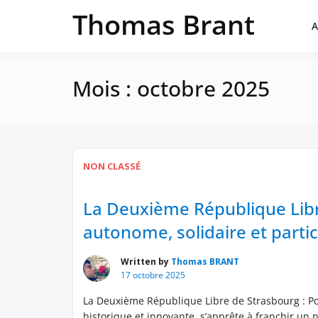
Passer
Thomas Brant
au
A
contenu
Mois :
octobre 2025
NON CLASSÉ
La Deuxième République Libre
autonome, solidaire et partic
Written by
Thomas BRANT
17 octobre 2025
La Deuxième République Libre de Strasbourg : Pour
historique et innovante, s’apprête à franchir un 