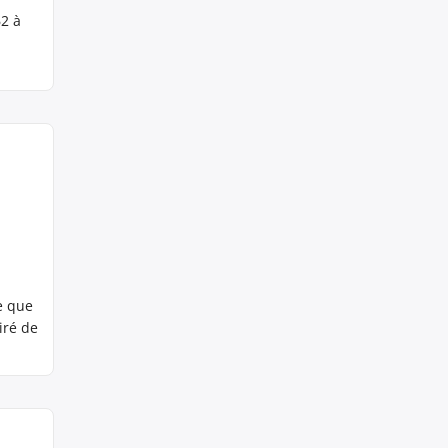
62 à
e que
iré de