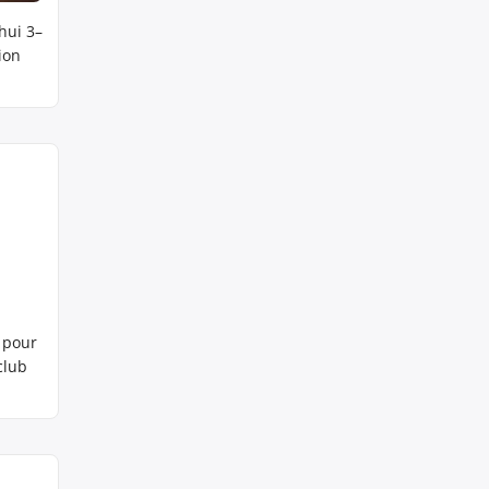
hui 3–
ion
g pour
club