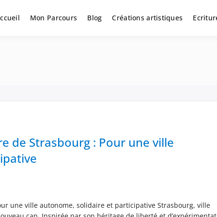
ccueil
Mon Parcours
Blog
Créations artistiques
Ecritur
 de Strasbourg : Pour une ville
ipative
 une ville autonome, solidaire et participative Strasbourg, ville
nouveau cap. Inspirée par son héritage de liberté et d’expérimentat