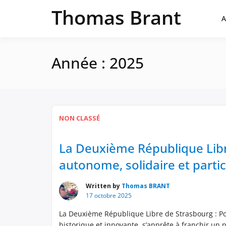
Passer
Thomas Brant
au
A
contenu
Année :
2025
NON CLASSÉ
La Deuxième République Libre
autonome, solidaire et partic
Written by
Thomas BRANT
17 octobre 2025
La Deuxième République Libre de Strasbourg : Pour
historique et innovante, s’apprête à franchir un 