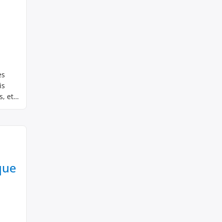
es
is
s, et
 que