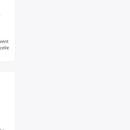
s
aient
celle