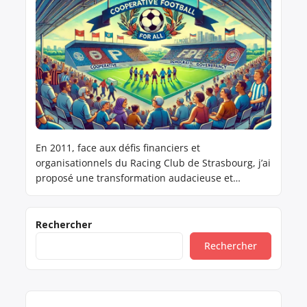
En 2011, face aux défis financiers et
organisationnels du Racing Club de Strasbourg, j’ai
proposé une transformation audacieuse et
novatrice : adopter un modèle de Société
Coopérative d’Intérêt Collectif (SCIC). Ce modèle
visait à rassembler les supporters, les collectivités
Rechercher
locales, les entreprises et les salariés au sein
Rechercher
d’une structure démocratique et participative, où
chacun pourrait […]