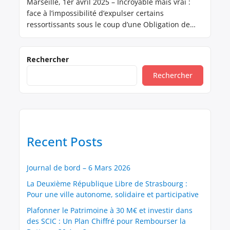
Marseille, 1er avril 2025 – Incroyable mais vrai :
face à l’impossibilité d’expulser certains
ressortissants sous le coup d’une Obligation de
Quitter le Territoire Français (OQTF), une solution
inédite vient d’être trouvée. Plutôt que d’attendre
dans des centres de rétention ou de disparaître
Rechercher
dans la nature, ces individus vont… jouer au foot.
Rechercher
En pleine mer. […]
Recent Posts
Journal de bord – 6 Mars 2026
La Deuxième République Libre de Strasbourg :
Pour une ville autonome, solidaire et participative
Plafonner le Patrimoine à 30 M€ et investir dans
des SCIC : Un Plan Chiffré pour Rembourser la