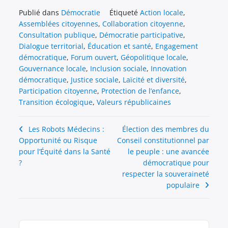
Publié dans
Démocratie
Étiqueté
Action locale
,
Assemblées citoyennes
,
Collaboration citoyenne
,
Consultation publique
,
Démocratie participative
,
Dialogue territorial
,
Éducation et santé
,
Engagement
démocratique
,
Forum ouvert
,
Géopolitique locale
,
Gouvernance locale
,
Inclusion sociale
,
Innovation
démocratique
,
Justice sociale
,
Laïcité et diversité
,
Participation citoyenne
,
Protection de l’enfance
,
Transition écologique
,
Valeurs républicaines
Navigation
Les Robots Médecins :
Élection des membres du
Opportunité ou Risque
Conseil constitutionnel par
de
pour l’Équité dans la Santé
le peuple : une avancée
l’article
?
démocratique pour
respecter la souveraineté
populaire