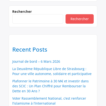
participative, profondément enracinée dans
chaque territoire. Pour cela, je demanderais à
chaque député d’organiser, dans sa
Rechercher
circonscription, une assemblée citoyenne sous
Rechercher
forme de forum ouvert. L’objectif serait de créer
une instance consultative locale, composée de
conseillers choisis […]
Recent Posts
Journal de bord – 6 Mars 2026
La Deuxième République Libre de Strasbourg :
Pour une ville autonome, solidaire et participative
Plafonner le Patrimoine à 30 M€ et investir dans
des SCIC : Un Plan Chiffré pour Rembourser la
Dette en 30 Ans ?
Voter Rassemblement National, c’est renforcer
l’islamisme à l’international