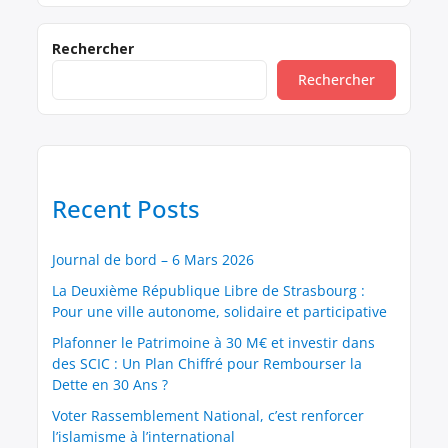
participative, profondément enracinée dans
chaque territoire. Pour cela, je demanderais à
chaque député d’organiser, dans sa
Rechercher
circonscription, une assemblée citoyenne sous
Rechercher
forme de forum ouvert. L’objectif serait de créer
une instance consultative locale, composée de
conseillers choisis […]
Recent Posts
Journal de bord – 6 Mars 2026
La Deuxième République Libre de Strasbourg :
Pour une ville autonome, solidaire et participative
Plafonner le Patrimoine à 30 M€ et investir dans
des SCIC : Un Plan Chiffré pour Rembourser la
Dette en 30 Ans ?
Voter Rassemblement National, c’est renforcer
l’islamisme à l’international