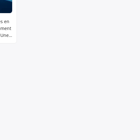
es en
lement
. Une