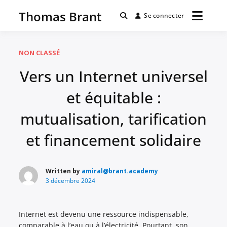
Passer
Thomas Brant
au
Se connecter
contenu
NON CLASSÉ
Vers un Internet universel
et équitable :
mutualisation, tarification
et financement solidaire
Written by
amiral@brant.academy
3 décembre 2024
Internet est devenu une ressource indispensable,
comparable à l’eau ou à l’électricité. Pourtant, son