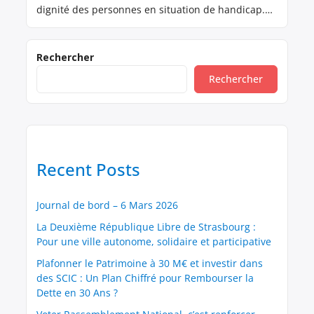
dignité des personnes en situation de handicap.
Cependant, le système actuel qui réduit l’AAH au
prorata des revenus d’activité est non seulement
injuste, mais il freine également l’inclusion
Rechercher
professionnelle et l’amélioration des conditions de
Rechercher
vie des bénéficiaires. Une réforme s’impose pour
[…]
Recent Posts
Journal de bord – 6 Mars 2026
La Deuxième République Libre de Strasbourg :
Pour une ville autonome, solidaire et participative
Plafonner le Patrimoine à 30 M€ et investir dans
des SCIC : Un Plan Chiffré pour Rembourser la
Dette en 30 Ans ?