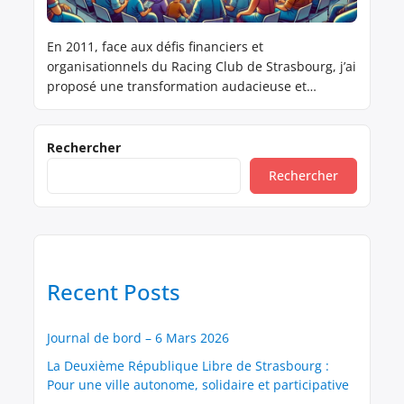
En 2011, face aux défis financiers et
organisationnels du Racing Club de Strasbourg, j’ai
proposé une transformation audacieuse et
novatrice : adopter un modèle de Société
Coopérative d’Intérêt Collectif (SCIC). Ce modèle
visait à rassembler les supporters, les collectivités
Rechercher
locales, les entreprises et les salariés au sein
Rechercher
d’une structure démocratique et participative, où
chacun pourrait […]
Recent Posts
Journal de bord – 6 Mars 2026
La Deuxième République Libre de Strasbourg :
Pour une ville autonome, solidaire et participative