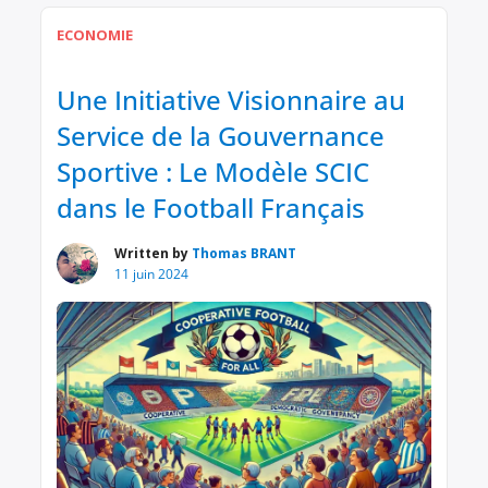
confiance des citoyens envers leurs représentants.
ECONOMIE
Voici, en toute transparence, la description de
mon patrimoine actuel : Biens immobiliers •
Usufruit d’un […]
Une Initiative Visionnaire au
Service de la Gouvernance
Sportive : Le Modèle SCIC
dans le Football Français
Written by
Thomas BRANT
11 juin 2024