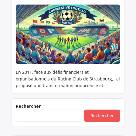
En 2011, face aux défis financiers et
organisationnels du Racing Club de Strasbourg, j’ai
proposé une transformation audacieuse et
novatrice : adopter un modèle de Société
Coopérative d’Intérêt Collectif (SCIC). Ce modèle
visait à rassembler les supporters, les collectivités
Rechercher
locales, les entreprises et les salariés au sein
Rechercher
d’une structure démocratique et participative, où
chacun pourrait […]