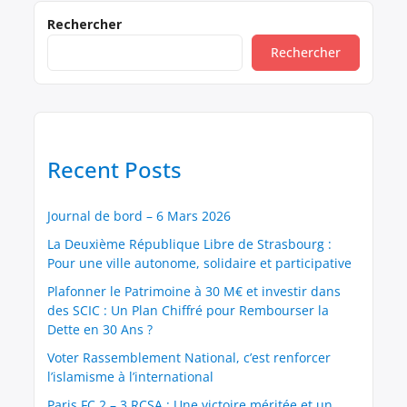
prorata des revenus d’activité est non seulement
injuste, mais il freine également l’inclusion
Rechercher
professionnelle et l’amélioration des conditions de
Rechercher
vie des bénéficiaires. Une réforme s’impose pour
[…]
Recent Posts
Journal de bord – 6 Mars 2026
La Deuxième République Libre de Strasbourg :
Pour une ville autonome, solidaire et participative
Plafonner le Patrimoine à 30 M€ et investir dans
des SCIC : Un Plan Chiffré pour Rembourser la
Dette en 30 Ans ?
Voter Rassemblement National, c’est renforcer
l’islamisme à l’international
Paris FC 2 – 3 RCSA : Une victoire méritée et un