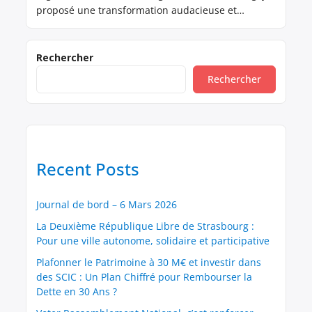
proposé une transformation audacieuse et
novatrice : adopter un modèle de Société
Coopérative d’Intérêt Collectif (SCIC). Ce modèle
visait à rassembler les supporters, les collectivités
Rechercher
locales, les entreprises et les salariés au sein
Rechercher
d’une structure démocratique et participative, où
chacun pourrait […]
Recent Posts
Journal de bord – 6 Mars 2026
La Deuxième République Libre de Strasbourg :
Pour une ville autonome, solidaire et participative
Plafonner le Patrimoine à 30 M€ et investir dans
des SCIC : Un Plan Chiffré pour Rembourser la
Dette en 30 Ans ?