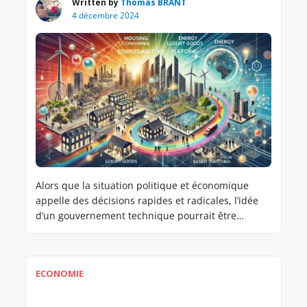
Written by
Thomas BRANT
4 décembre 2024
Alors que la situation politique et économique
appelle des décisions rapides et radicales, l’idée
d’un gouvernement technique pourrait être
l’occasion de mettre en place un plan de
transformation inédit, à l’image du Plan Marshall
qui avait permis la reconstruction de l’Europe
ECONOMIE
après la Seconde Guerre mondiale. Ce “Plan Brant”
serait un choc économique planifié, orienté […]