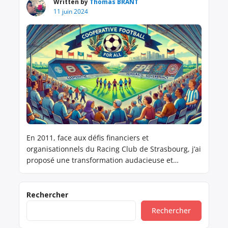
Written by
Thomas BRANT
11 juin 2024
En 2011, face aux défis financiers et
organisationnels du Racing Club de Strasbourg, j’ai
proposé une transformation audacieuse et
novatrice : adopter un modèle de Société
Coopérative d’Intérêt Collectif (SCIC). Ce modèle
visait à rassembler les supporters, les collectivités
Rechercher
locales, les entreprises et les salariés au sein
Rechercher
d’une structure démocratique et participative, où
chacun pourrait […]