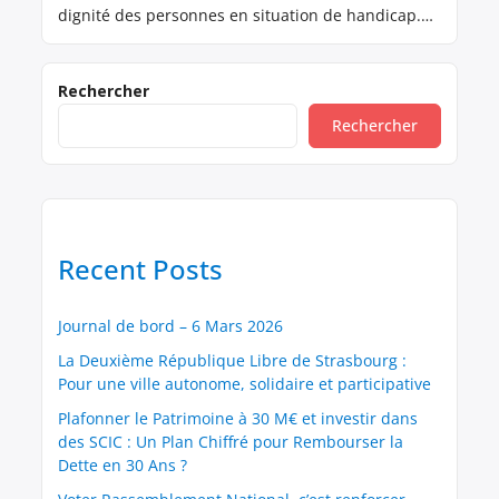
dignité des personnes en situation de handicap.
Cependant, le système actuel qui réduit l’AAH au
prorata des revenus d’activité est non seulement
injuste, mais il freine également l’inclusion
Rechercher
professionnelle et l’amélioration des conditions de
Rechercher
vie des bénéficiaires. Une réforme s’impose pour
[…]
Recent Posts
Journal de bord – 6 Mars 2026
La Deuxième République Libre de Strasbourg :
Pour une ville autonome, solidaire et participative
Plafonner le Patrimoine à 30 M€ et investir dans
des SCIC : Un Plan Chiffré pour Rembourser la
Dette en 30 Ans ?