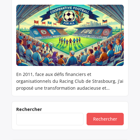
En 2011, face aux défis financiers et
organisationnels du Racing Club de Strasbourg, j’ai
proposé une transformation audacieuse et
novatrice : adopter un modèle de Société
Coopérative d’Intérêt Collectif (SCIC). Ce modèle
visait à rassembler les supporters, les collectivités
Rechercher
locales, les entreprises et les salariés au sein
Rechercher
d’une structure démocratique et participative, où
chacun pourrait […]