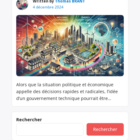
Written by
Thomas BRANT
4 décembre 2024
Alors que la situation politique et économique
appelle des décisions rapides et radicales, l’idée
d’un gouvernement technique pourrait être
l’occasion de mettre en place un plan de
transformation inédit, à l’image du Plan Marshall
qui avait permis la reconstruction de l’Europe
Rechercher
après la Seconde Guerre mondiale. Ce “Plan Brant”
Rechercher
serait un choc économique planifié, orienté […]