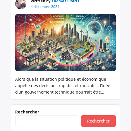
Written by
Thomas BRANT
4 décembre 2024
Alors que la situation politique et économique
appelle des décisions rapides et radicales, l’idée
d’un gouvernement technique pourrait être
l’occasion de mettre en place un plan de
transformation inédit, à l’image du Plan Marshall
qui avait permis la reconstruction de l’Europe
Rechercher
après la Seconde Guerre mondiale. Ce “Plan Brant”
Rechercher
serait un choc économique planifié, orienté […]