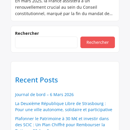
En mars 2025, la France assistera à un
renouvellement crucial au sein du Conseil
constitutionnel, marqué par la fin du mandat de
son président, Laurent Fabius, et le remplacement
de trois membres de cette institution clé. Ce
moment ouvre la porte à une réflexion sur le mode
Rechercher
de désignation des membres du Conseil,
Rechercher
actuellement critiqué […]
Recent Posts
Journal de bord – 6 Mars 2026
La Deuxième République Libre de Strasbourg :
Pour une ville autonome, solidaire et participative
Plafonner le Patrimoine à 30 M€ et investir dans
des SCIC : Un Plan Chiffré pour Rembourser la