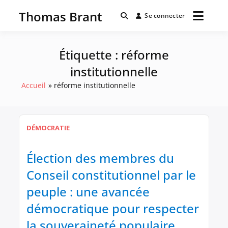
Passer
Thomas Brant
au
Se connecter
contenu
Étiquette :
réforme
institutionnelle
Accueil
réforme institutionnelle
DÉMOCRATIE
Élection des membres du
Conseil constitutionnel par le
peuple : une avancée
démocratique pour respecter
la souveraineté populaire