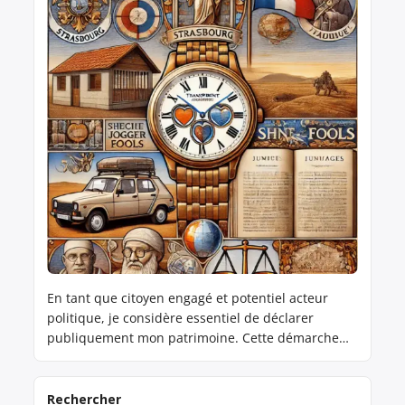
En tant que citoyen engagé et potentiel acteur
politique, je considère essentiel de déclarer
publiquement mon patrimoine. Cette démarche
s’inscrit dans ma volonté d’incarner une politique
transparente et responsable, et de rétablir la
confiance des citoyens envers leurs représentants.
Rechercher