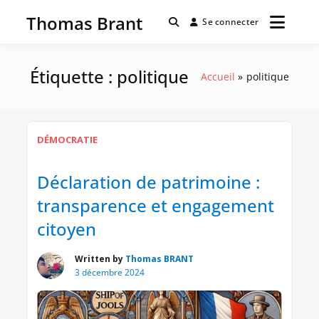
Passer
Thomas Brant
au
Se connecter
contenu
Étiquette :
politique
Accueil
politique
DÉMOCRATIE
Déclaration de patrimoine :
transparence et engagement
citoyen
Written by
Thomas BRANT
3 décembre 2024