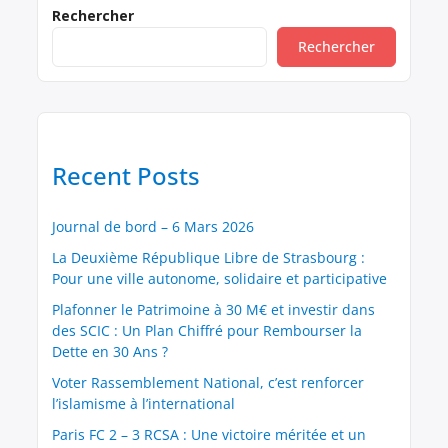
confiance des citoyens envers leurs représentants.
Rechercher
Voici, en toute transparence, la description de
Rechercher
mon patrimoine actuel : Biens immobiliers •
Usufruit d’un […]
Recent Posts
Journal de bord – 6 Mars 2026
La Deuxième République Libre de Strasbourg :
Pour une ville autonome, solidaire et participative
Plafonner le Patrimoine à 30 M€ et investir dans
des SCIC : Un Plan Chiffré pour Rembourser la
Dette en 30 Ans ?
Voter Rassemblement National, c’est renforcer
l’islamisme à l’international
Paris FC 2 – 3 RCSA : Une victoire méritée et un