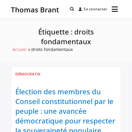
Passer
Thomas Brant
au
Se connecter
contenu
Étiquette :
droits
fondamentaux
Accueil
droits fondamentaux
DÉMOCRATIE
Élection des membres du
Conseil constitutionnel par le
peuple : une avancée
démocratique pour respecter
la souveraineté populaire