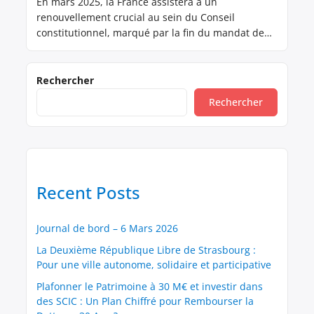
En mars 2025, la France assistera à un
renouvellement crucial au sein du Conseil
constitutionnel, marqué par la fin du mandat de
son président, Laurent Fabius, et le remplacement
de trois membres de cette institution clé. Ce
moment ouvre la porte à une réflexion sur le mode
Rechercher
de désignation des membres du Conseil,
Rechercher
actuellement critiqué […]
Recent Posts
Journal de bord – 6 Mars 2026
La Deuxième République Libre de Strasbourg :
Pour une ville autonome, solidaire et participative
Plafonner le Patrimoine à 30 M€ et investir dans
des SCIC : Un Plan Chiffré pour Rembourser la