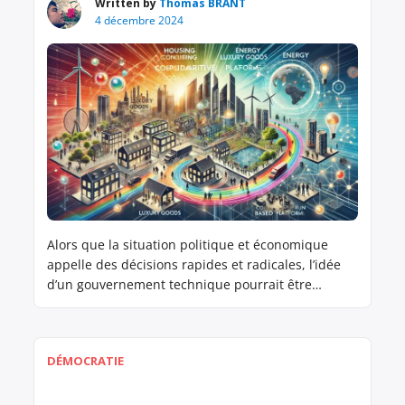
Written by
Thomas BRANT
4 décembre 2024
Alors que la situation politique et économique
appelle des décisions rapides et radicales, l’idée
d’un gouvernement technique pourrait être
l’occasion de mettre en place un plan de
transformation inédit, à l’image du Plan Marshall
qui avait permis la reconstruction de l’Europe
DÉMOCRATIE
après la Seconde Guerre mondiale. Ce “Plan Brant”
serait un choc économique planifié, orienté […]