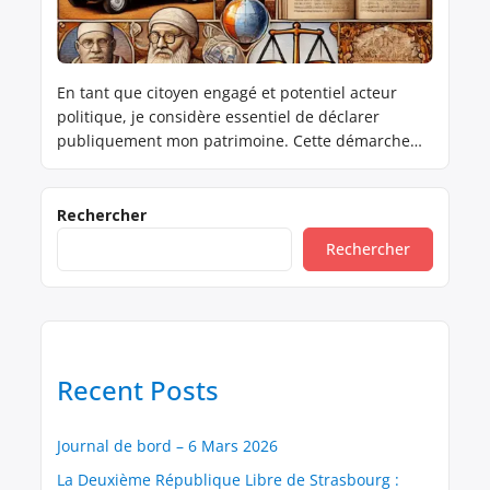
En tant que citoyen engagé et potentiel acteur
politique, je considère essentiel de déclarer
publiquement mon patrimoine. Cette démarche
s’inscrit dans ma volonté d’incarner une politique
transparente et responsable, et de rétablir la
confiance des citoyens envers leurs représentants.
Rechercher
Voici, en toute transparence, la description de
Rechercher
mon patrimoine actuel : Biens immobiliers •
Usufruit d’un […]
Recent Posts
Journal de bord – 6 Mars 2026
La Deuxième République Libre de Strasbourg :