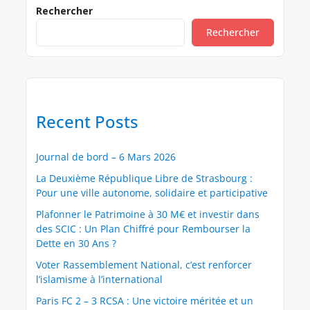
confiance des citoyens envers leurs représentants.
Rechercher
Voici, en toute transparence, la description de
Rechercher
mon patrimoine actuel : Biens immobiliers •
Usufruit d’un […]
Recent Posts
Journal de bord – 6 Mars 2026
La Deuxième République Libre de Strasbourg :
Pour une ville autonome, solidaire et participative
Plafonner le Patrimoine à 30 M€ et investir dans
des SCIC : Un Plan Chiffré pour Rembourser la
Dette en 30 Ans ?
Voter Rassemblement National, c’est renforcer
l’islamisme à l’international
Paris FC 2 – 3 RCSA : Une victoire méritée et un